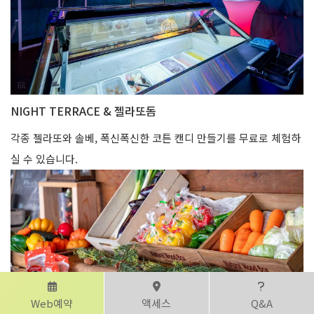
NIGHT TERRACE & 젤라또돔
각종 젤라또와 솔베, 폭신폭신한 코튼 캔디 만들기를 무료로 체험하
실 수 있습니다.
Web예약
액세스
Q&A