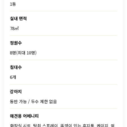
1동
실내 면적
78㎡
정원수
8명(최대 10명)
침대수
6개
강아지
동반 가능 / 두수 제한 없음
애견용 어메니티
화장실 시트, 탈취 스프레이, 뚜껑이 있는 휴지통, 케이지, 먹