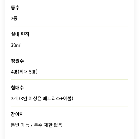
동수
2동
실내 면적
38㎡
정원수
4명(최대 5명)
침대수
2개 (3인 이상은 매트리스+이불)
강아지
동반 가능 / 두수 제한 없음