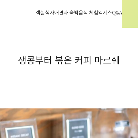
객실
식사
애견과 숙박
음식 체험
액세스
Q&A
생콩부터 볶은 커피 마르쉐