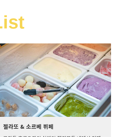
ist
젤라또 & 소르베 뷔페