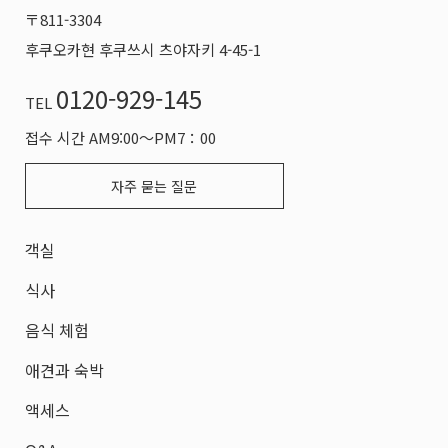
〒811-3304
후쿠오카현 후쿠쓰시 츠야자키 4-45-1
0120-929-145
TEL
접수 시간 AM9:00～PM7：00
자주 묻는 질문
객실
식사
음식 체험
애견과 숙박
액세스