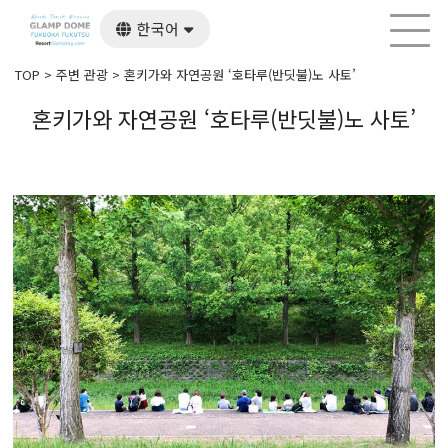
한국어
日本語
English
TOP
>
주변 관광
>
혼키가와 자연공원 ‘호타루(반딧불)노 사토’
繁體中文
혼키가와 자연공원 ‘호타루(반딧불)노 사토’