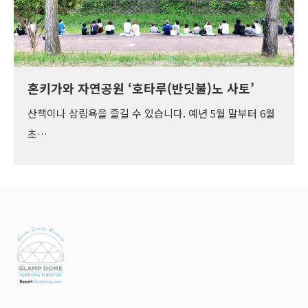
혼키가와 자연공원 ‘호타루(반딧불)노 사토’
산책이나 삼림욕을 즐길 수 있습니다. 예년 5월 말부터 6월
초…