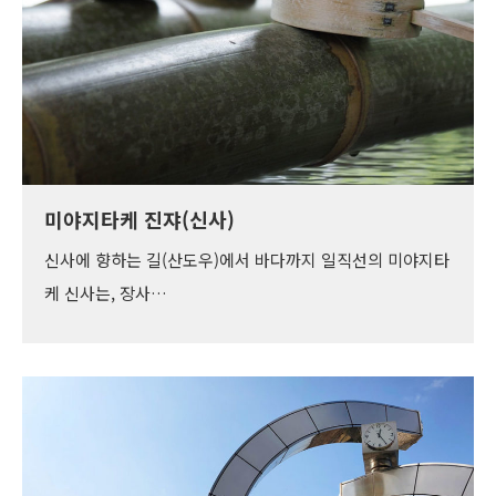
미야지타케 진쟈(신사)
신사에 향하는 길(산도우)에서 바다까지 일직선의 미야지타
케 신사는, 장사…